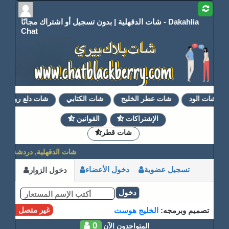
شات الدقهلية | بدون تسجيل أو اشتراك مجانًا - Dakahlia
Chat
شات الود
شات عطر الخليج
شات الكتابي
شات دلع روحي
الإشتراكات
القوانين
شات قطر
شات الدقهلية, دردشة الدقه
تسجيل عضوية
دخول الأعضاء
دخول الزوار
دخول
غير متصل
تصميم وبرمجه:
الخليج هوست
0
المتواجدون الآن