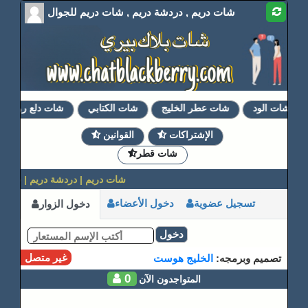
شات دريم , دردشة دريم , شات دريم للجوال
شات الود
شات عطر الخليج
شات الكتابي
شات دلع روحي
الإشتراكات
القوانين
شات قطر
شات دريم | دردشة دريم | شات د
تسجيل عضوية
دخول الأعضاء
دخول الزوار
دخول
غير متصل
تصميم وبرمجه:
الخليج هوست
0
المتواجدون الآن