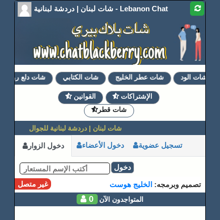
شات لبنان | دردشة لبنانية - Lebanon Chat
شات الود
شات عطر الخليج
شات الكتابي
شات دلع روحي
الإشتراكات
القوانين
شات قطر
شات لبنان | دردشة لبنانية للجوال
تسجيل عضوية
دخول الأعضاء
دخول الزوار
دخول
غير متصل
تصميم وبرمجه:
الخليج هوست
0
المتواجدون الآن